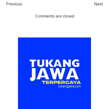
Post
Post
Previous
Next
navigation
navigation
Comments are closed