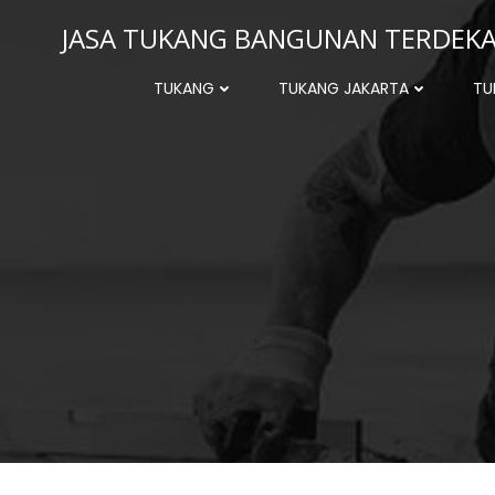
Skip
JASA TUKANG BANGUNAN TERDEKAT
to
content
TUKANG
TUKANG JAKARTA
TU