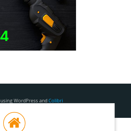
e using WordPress and
Colibri