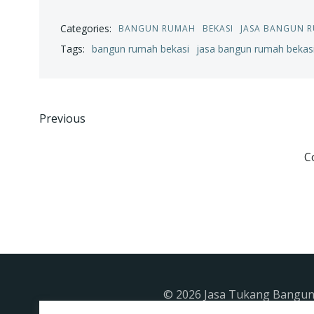
Categories:
BANGUN RUMAH
BEKASI
JASA BANGUN 
Tags:
bangun rumah bekasi
jasa bangun rumah bekas
Post
Previous
navigation
C
© 2026 Jasa Tukang Banguna