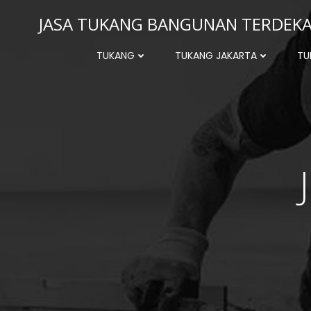
Skip
JASA TUKANG BANGUNAN TERDEKAT
to
content
TUKANG
TUKANG JAKARTA
TU