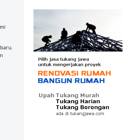
ami
baru.
an