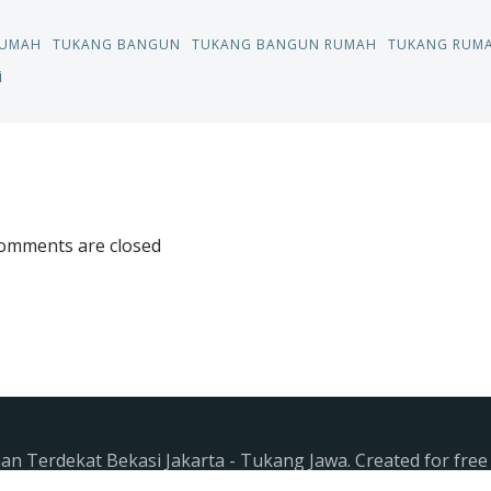
RUMAH
TUKANG BANGUN
TUKANG BANGUN RUMAH
TUKANG RUM
i
Post
navigation
omments are closed
n Terdekat Bekasi Jakarta - Tukang Jawa. Created for fre