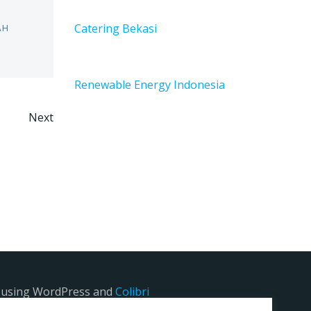
Catering Bekasi
AH
Renewable Energy Indonesia
Next
e using WordPress and
Colibri