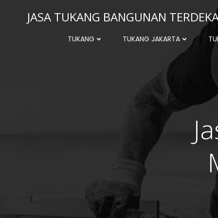
Skip
JASA TUKANG BANGUNAN TERDEKAT
to
content
TUKANG
TUKANG JAKARTA
TU
J