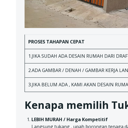
PROSES TAHAPAN
CEPAT
1.JIKA SUDAH ADA DESAIN RUMAH DARI DRAFT
2.ADA GAMBAR / DENAH / GAMBAR KERJA L
3.JIKA BELUM ADA , KAMI AKAN DESAIN RUM
Kenapa memilih Tuk
LEBIH MURAH / Harga Kompetitif
Langsung tukang , upah borongan tenaga da