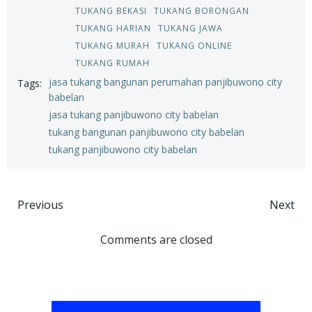
TUKANG BEKASI
TUKANG BORONGAN
TUKANG HARIAN
TUKANG JAWA
TUKANG MURAH
TUKANG ONLINE
TUKANG RUMAH
jasa tukang bangunan perumahan panjibuwono city
Tags:
babelan
jasa tukang panjibuwono city babelan
tukang bangunan panjibuwono city babelan
tukang panjibuwono city babelan
Post
Post
Previous
Next
navigation
navigation
Comments are closed