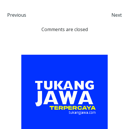
Post
Post
Previous
Next
navigation
navigation
Comments are closed