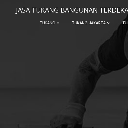
Skip
JASA TUKANG BANGUNAN TERDEKAT
to
content
TUKANG
TUKANG JAKARTA
TU