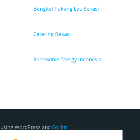
Bengkel Tukang Las Bekas
i
Catering Bekasi
Renewable Energy Indonesia
e using WordPress and
Colibri