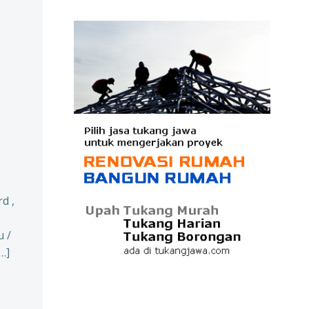
d ,
 /
…]