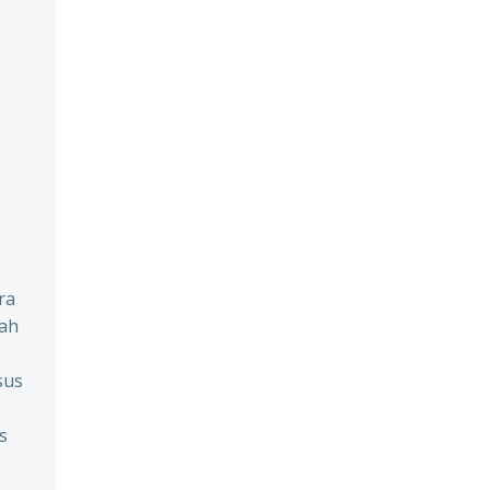
ra
rah
sus
s