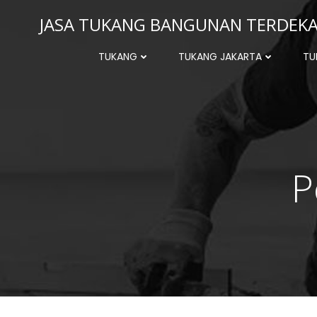
Skip
JASA TUKANG BANGUNAN TERDEKAT
to
content
TUKANG
TUKANG JAKARTA
TU
P