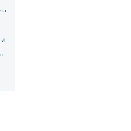
rta
nal
g
rif