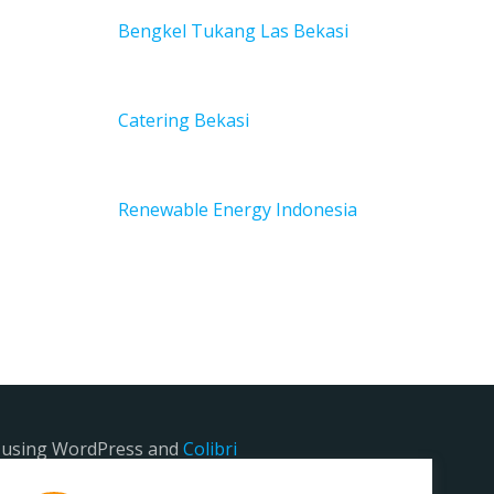
Bengkel Tukang Las Bekas
i
Catering Bekasi
Renewable Energy Indonesia
e using WordPress and
Colibri