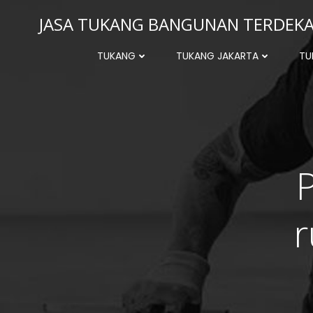
Skip
JASA TUKANG BANGUNAN TERDEKAT
to
content
TUKANG
TUKANG JAKARTA
TU