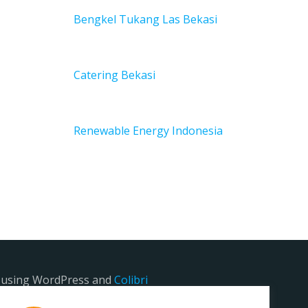
Bengkel Tukang Las Bekas
i
Catering Bekasi
Renewable Energy Indonesia
e using WordPress and
Colibri