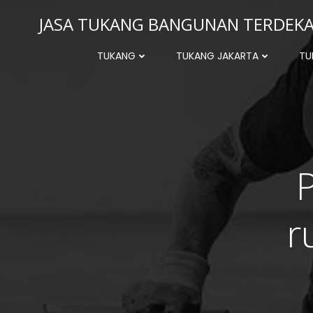
Skip
JASA TUKANG BANGUNAN TERDEKAT
to
content
TUKANG
TUKANG JAKARTA
TU
r