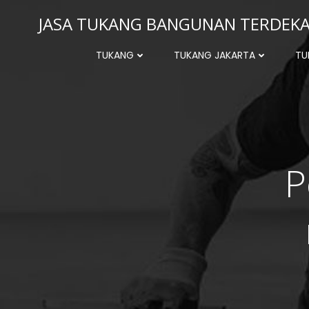
Skip
JASA TUKANG BANGUNAN TERDEKAT
to
content
TUKANG
TUKANG JAKARTA
TU
P