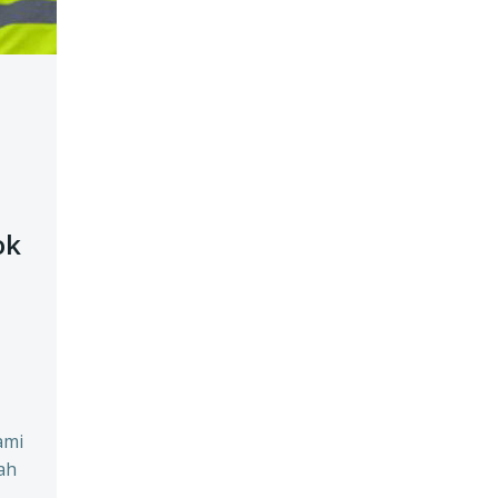
ok
ami
ah