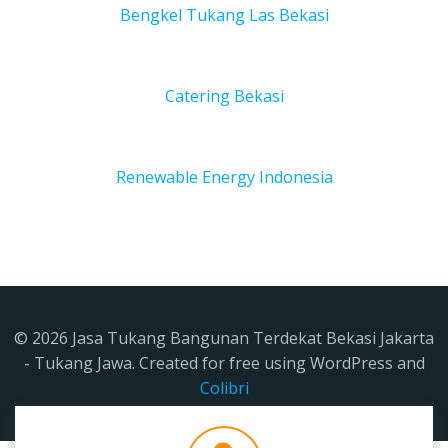
Bengkel Tukang Las Bekas
i
Catering Bekasi
Renewable Energy Indonesia
© 2026 Jasa Tukang Bangunan Terdekat Bekasi Jakarta
- Tukang Jawa. Created for free using WordPress and
Colibri