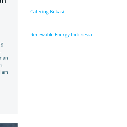
an
Catering Bekasi
Renewable Energy Indonesia
ng
g
aman
h.
alam