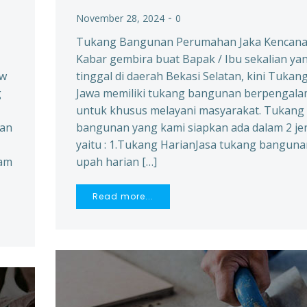
-
November 28, 2024
0
Tukang Bangunan Perumahan Jaka Kencan
Kabar gembira buat Bapak / Ibu sekalian ya
ew
tinggal di daerah Bekasi Selatan, kini Tukan
g
Jawa memiliki tukang bangunan berpengal
untuk khusus melayani masyarakat. Tukang
man
bangunan yang kami siapkan ada dalam 2 je
yaitu : 1.Tukang HarianJasa tukang bangun
lam
upah harian […]
Read more...