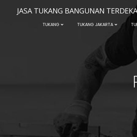
Skip
JASA TUKANG BANGUNAN TERDEKAT
to
content
TUKANG
TUKANG JAKARTA
TU