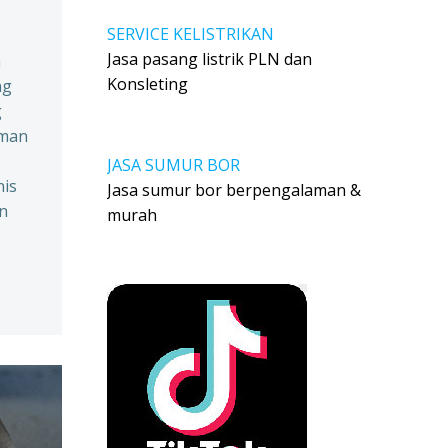
SERVICE KELISTRIKAN
Jasa pasang listrik PLN dan
a
Konsleting
ng
g
aman
JASA SUMUR BOR
nis
Jasa sumur bor berpengalaman &
an
murah