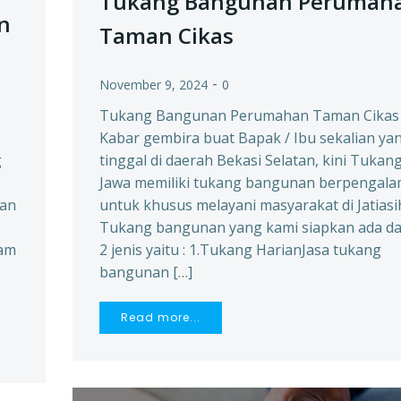
Tukang Bangunan Perumah
n
Taman Cikas
-
November 9, 2024
0
Tukang Bangunan Perumahan Taman Cikas
Kabar gembira buat Bapak / Ibu sekalian ya
g
tinggal di daerah Bekasi Selatan, kini Tukan
Jawa memiliki tukang bangunan berpengal
man
untuk khusus melayani masyarakat di Jatiasi
Tukang bangunan yang kami siapkan ada d
lam
2 jenis yaitu : 1.Tukang HarianJasa tukang
bangunan […]
Read more...