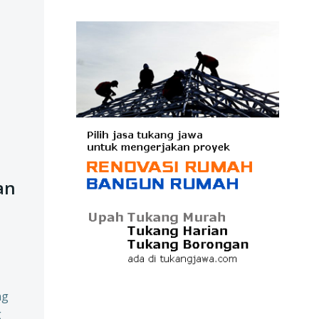
an
r
ng
g