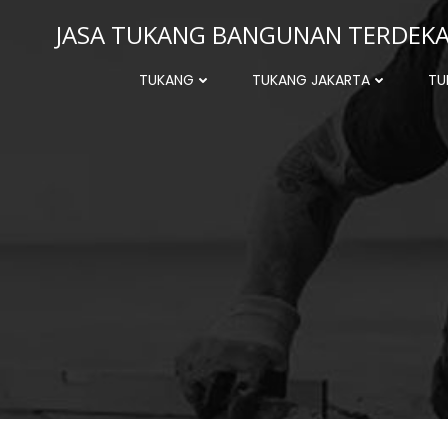
Skip
JASA TUKANG BANGUNAN TERDEKAT
to
content
TUKANG
TUKANG JAKARTA
TU