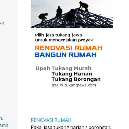
AN
h.
RENOVASI RUMAH
tama
Pakai jasa tukang harian / borongan.