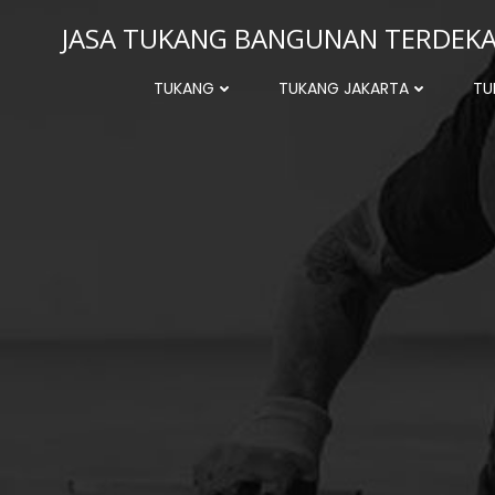
Skip
JASA TUKANG BANGUNAN TERDEKAT
to
content
TUKANG
TUKANG JAKARTA
TU