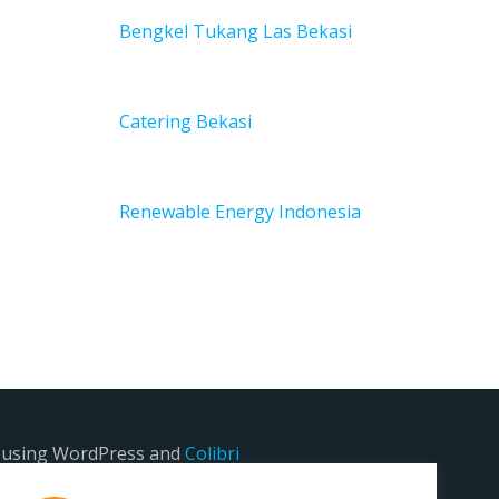
Bengkel Tukang Las Bekas
i
Catering Bekasi
Renewable Energy Indonesia
e using WordPress and
Colibri