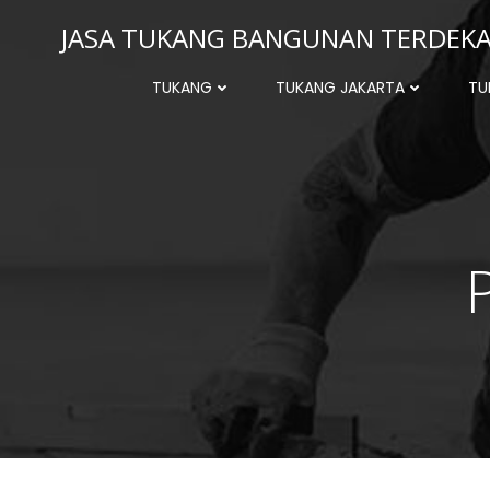
Skip
JASA TUKANG BANGUNAN TERDEKAT
to
content
TUKANG
TUKANG JAKARTA
TU
P