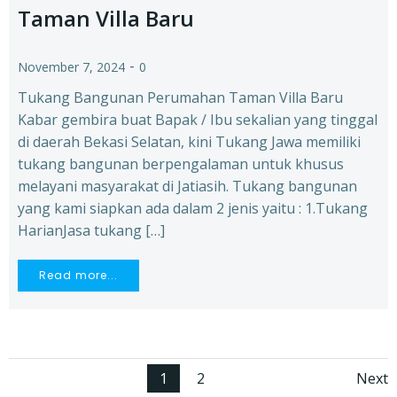
Taman Villa Baru
-
November 7, 2024
0
Tukang Bangunan Perumahan Taman Villa Baru
Kabar gembira buat Bapak / Ibu sekalian yang tinggal
di daerah Bekasi Selatan, kini Tukang Jawa memiliki
tukang bangunan berpengalaman untuk khusus
melayani masyarakat di Jatiasih. Tukang bangunan
yang kami siapkan ada dalam 2 jenis yaitu : 1.Tukang
HarianJasa tukang […]
Read more...
Posts
Po
Page
Page
1
2
Next