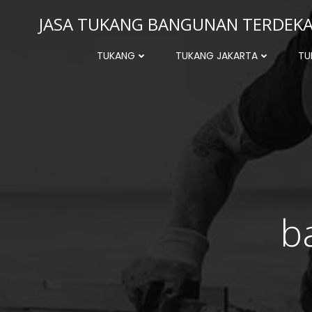
Skip
JASA TUKANG BANGUNAN TERDEKAT
to
content
TUKANG
TUKANG JAKARTA
TU
b