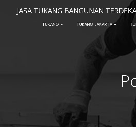
Skip
JASA TUKANG BANGUNAN TERDEKAT
to
content
TUKANG
TUKANG JAKARTA
TU
Po