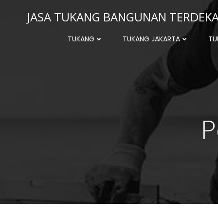
Skip
JASA TUKANG BANGUNAN TERDEKAT
to
content
TUKANG
TUKANG JAKARTA
TU
P