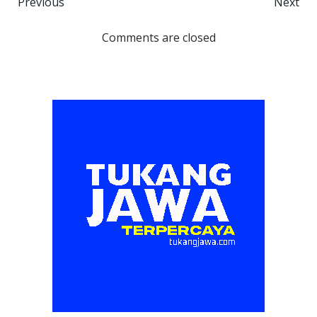
Post
Post
Previous
Next
navigation
navigation
Comments are closed