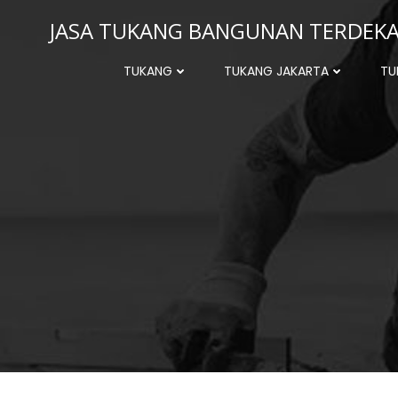
Skip
JASA TUKANG BANGUNAN TERDEKAT
to
content
TUKANG
TUKANG JAKARTA
TU