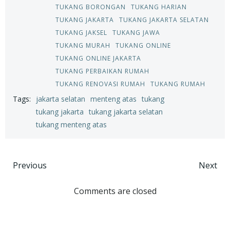
TUKANG BORONGAN
TUKANG HARIAN
TUKANG JAKARTA
TUKANG JAKARTA SELATAN
TUKANG JAKSEL
TUKANG JAWA
TUKANG MURAH
TUKANG ONLINE
TUKANG ONLINE JAKARTA
TUKANG PERBAIKAN RUMAH
TUKANG RENOVASI RUMAH
TUKANG RUMAH
Tags:
jakarta selatan
menteng atas
tukang
tukang jakarta
tukang jakarta selatan
tukang menteng atas
Post
Post
Previous
Next
navigation
navigation
Comments are closed