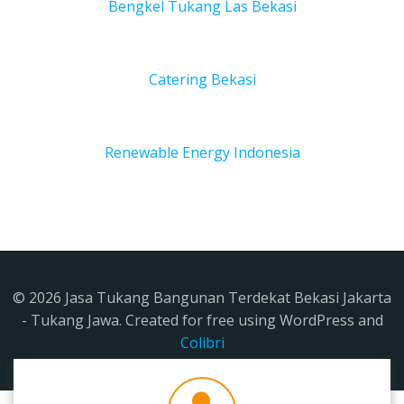
Bengkel Tukang Las Bekas
i
Catering Bekasi
Renewable Energy Indonesia
© 2026 Jasa Tukang Bangunan Terdekat Bekasi Jakarta
- Tukang Jawa. Created for free using WordPress and
Colibri