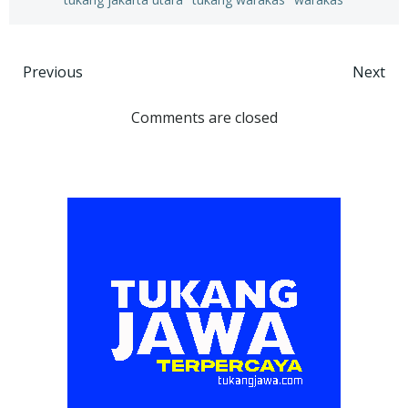
Post
Post
Previous
Next
navigation
navigation
Comments are closed