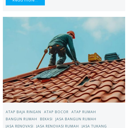
Read more...
ATAP BAJA RINGAN
ATAP BOCOR
ATAP RUMAH
BANGUN RUMAH
BEKASI
JASA BANGUN RUMAH
JASA RENOVASI
JASA RENOVASI RUMAH
JASA TUKANG