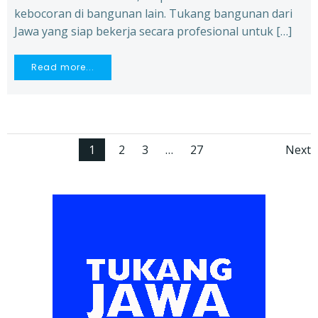
kebocoran di bangunan lain. Tukang bangunan dari
Jawa yang siap bekerja secara profesional untuk […]
Read more...
Posts
Po
Page
Page
Page
Page
1
2
3
…
27
Next
navigation
na