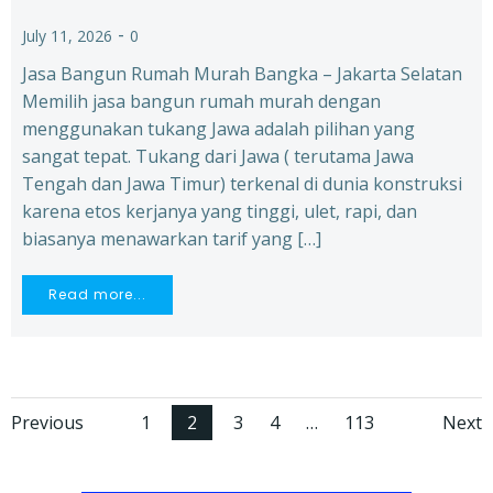
-
July 11, 2026
0
Jasa Bangun Rumah Murah Bangka – Jakarta Selatan
Memilih jasa bangun rumah murah dengan
menggunakan tukang Jawa adalah pilihan yang
sangat tepat. Tukang dari Jawa ( terutama Jawa
Tengah dan Jawa Timur) terkenal di dunia konstruksi
karena etos kerjanya yang tinggi, ulet, rapi, dan
biasanya menawarkan tarif yang […]
Read more...
Posts
Posts
Po
Page
Page
Page
Page
Page
Previous
1
2
3
4
…
113
Next
navigation
navigation
na