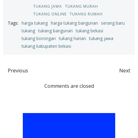
TUKANG JAWA
TUKANG MURAH
TUKANG ONLINE
TUKANG RUMAH
Tags:
harga tukang
harga tukang bangunan
serang baru
tukang
tukang bangunan
tukang bekasi
tukang borongan
tukang harian
tukang jawa
tukang kabupaten bekasi
Post
Post
Previous
Next
navigation
navigation
Comments are closed