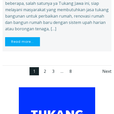
beberapa, salah satunya ya Tukang Jawa ini, siap
melayani masyarakat yang membutuhkan jasa tukang
bangunan untuk perbaikan rumah, renovasi rumah
dan bangun rumah baru dengan sistem upah harian
atau borongan tenaga, […]
Read more...
Posts
Po
Page
Page
Page
Page
1
2
3
…
8
Next
navigation
na