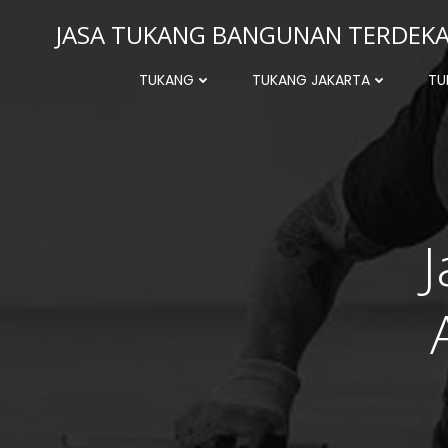
Skip
JASA TUKANG BANGUNAN TERDEKAT
to
content
TUKANG
TUKANG JAKARTA
TU
J