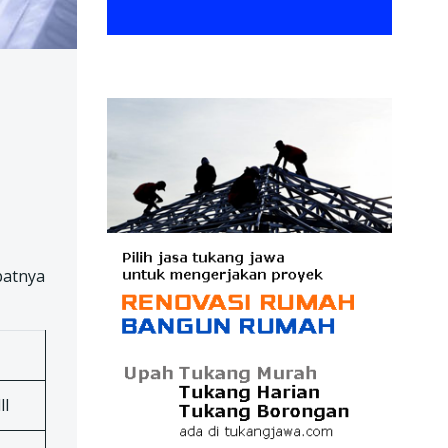
patnya
ll