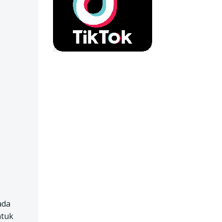
ada
ntuk