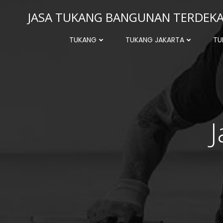
Skip
JASA TUKANG BANGUNAN TERDEKAT
to
content
TUKANG
TUKANG JAKARTA
TU
J