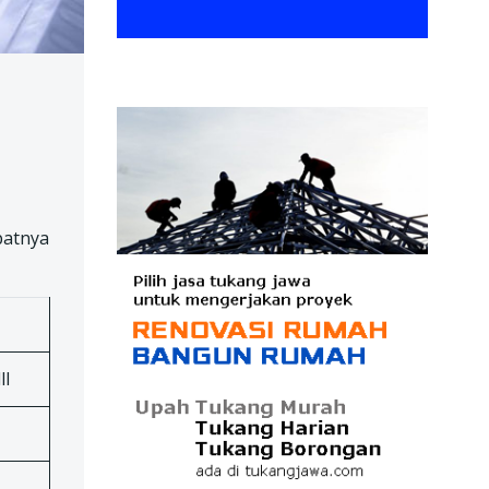
patnya
ll