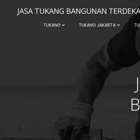
Skip
JASA TUKANG BANGUNAN TERDEKAT
to
content
TUKANG
TUKANG JAKARTA
TU
B