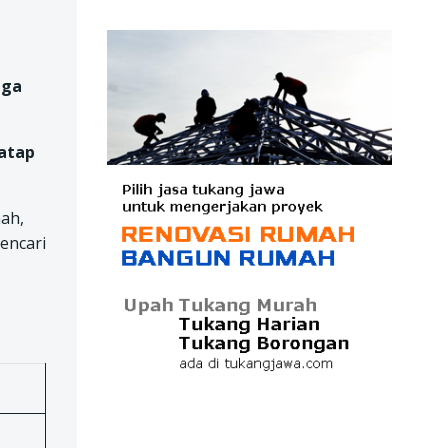
aga
 atap
ah,
encari