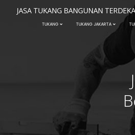
Skip
JASA TUKANG BANGUNAN TERDEKAT
to
content
TUKANG
TUKANG JAKARTA
TU
B