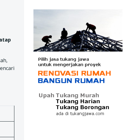
 atap
ah,
encari