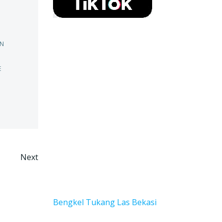
N
E
Next
Bengkel Tukang Las Bekas
i