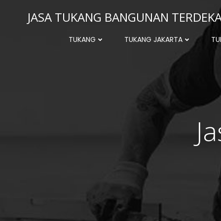
Skip
JASA TUKANG BANGUNAN TERDEKAT
to
content
TUKANG
TUKANG JAKARTA
TU
J