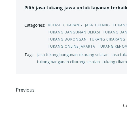
Pilih jasa tukang jawa untuk layanan terbai
Categories:
BEKASI
CIKARANG
JASA TUKANG
TUKAN
TUKANG BANGUNAN BEKASI
TUKANG BA
TUKANG BORONGAN
TUKANG CIKARANG
TUKANG ONLINE JAKARTA
TUKANG RENOV
Tags:
jasa tukang bangunan cikarang selatan
jasa tuk
tukang bangunan cikarang selatan
tukang cikar
Post
Previous
navigation
C