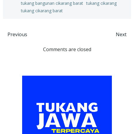
tukang bangunan cikarang barat
tukang cikarang
tukang cikarang barat
Post
Post
Previous
Next
navigation
navigation
Comments are closed