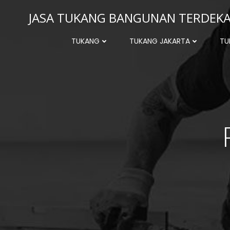
Skip
JASA TUKANG BANGUNAN TERDEKAT
to
content
TUKANG
TUKANG JAKARTA
TU