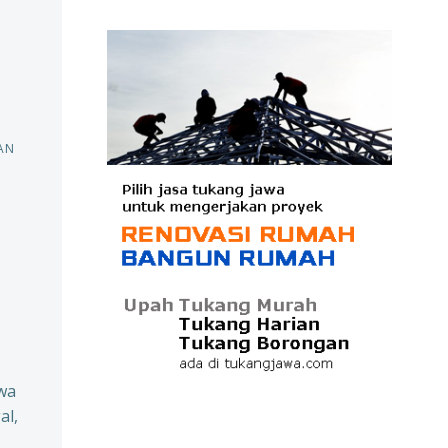
AN
wa
al,