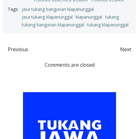
TUKANG RENOVASI RUMAH
TUKANG RUMAH
Tags:
jasa tukang bangunan klapanunggal
jasa tukang klapanunggal
klapanunggal
tukang
tukang bangunan klapanunggal
tukang klapanunggal
Post
Post
Previous
Next
navigation
navigation
Comments are closed