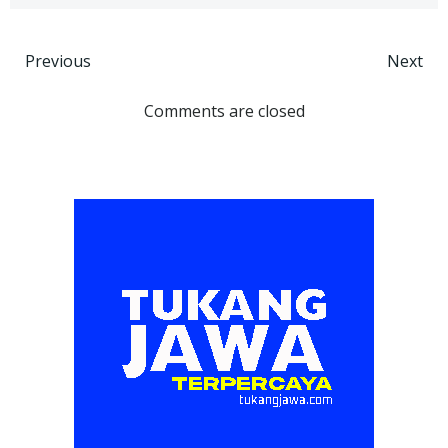
Post
Post
Previous
Next
navigation
navigation
Comments are closed