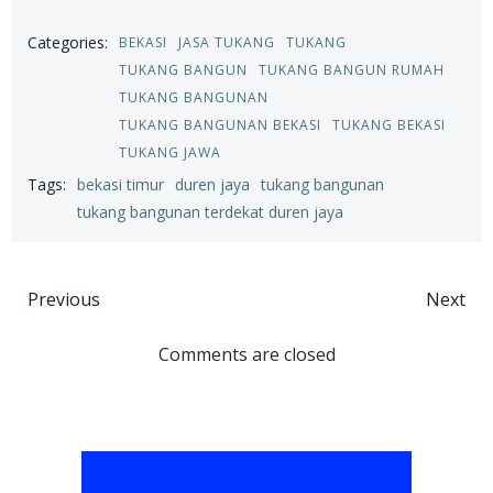
Categories:
BEKASI
JASA TUKANG
TUKANG
TUKANG BANGUN
TUKANG BANGUN RUMAH
TUKANG BANGUNAN
TUKANG BANGUNAN BEKASI
TUKANG BEKASI
TUKANG JAWA
Tags:
bekasi timur
duren jaya
tukang bangunan
tukang bangunan terdekat duren jaya
Post
Post
Previous
Next
navigation
navigation
Comments are closed