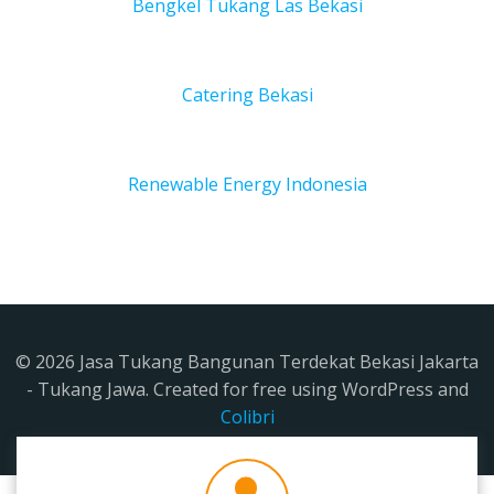
Bengkel Tukang Las Bekas
i
Catering Bekasi
Renewable Energy Indonesia
© 2026 Jasa Tukang Bangunan Terdekat Bekasi Jakarta
- Tukang Jawa. Created for free using WordPress and
Colibri