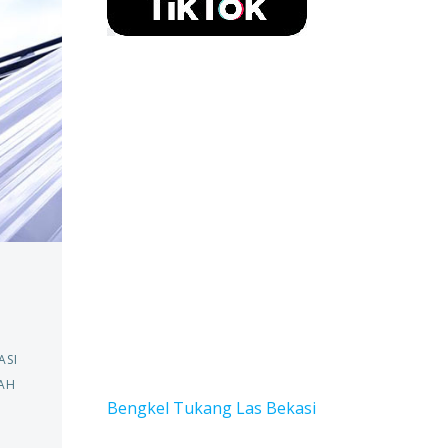
ASI
AH
Bengkel Tukang Las Bekas
i