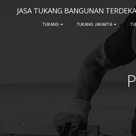
Skip
JASA TUKANG BANGUNAN TERDEKAT
to
content
TUKANG
TUKANG JAKARTA
TU
P